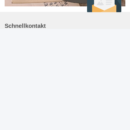
Schnellkontakt
Adresse
29# GEBÄUDE ZHONGMEI ZIWEI GARTEN,
SHIJIAZHUANG, HEBEI, CHINA. 05000
Tel.
86-311-66509363
E-Mail-Adresse
peggy@yingxinglobal.com
Datenschutzrichtlinie
|
Sitemap
| China gut Qualität Elektrische