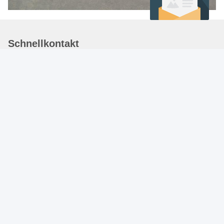
Schnellkontakt
Adresse
29# GEBÄUDE ZHONGMEI ZIWEI GARTEN,
SHIJIAZHUANG, HEBEI, CHINA. 05000
Tel.
86-311-66509363
E-Mail-Adresse
peggy@yingxinglobal.com
Datenschutzrichtlinie
|
Sitemap
| China gut Qualität Elektrische
Zaunsperren im Paddock Lieferant. Urheberrecht © 2024-2025