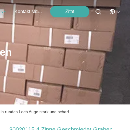
Kontakt Mit Uns
Zitat
ts
ten
n rundes Loch Auge stark und scharf
30020115 4 Zinne Geschmiedet Graben-