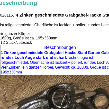
beschreibung
4 Zinken geschmiedete Grabgabel-Hacke Sta
 30020115.
ist rollgeschmiedet, Oberfläche ist lackiert + poliert, rundes
 ein ganzer Körper.
. 1600g, Größe ist ca. 195x330mm
 12 Stück/Jutesack
Beschreibungen
4 Zinken geschmiedete Grabgabel-Hacke Stahl Garten Gab
rundes Loch Auge stark und scharf,
Technologie ist
rollgeschmiedet, Oberfläche ist lackiert + poliert, rundes Loch 
Vier Zinken, ein ganzer Körper, Gewicht: ca. 1600g, Größe ist c
195x330mm