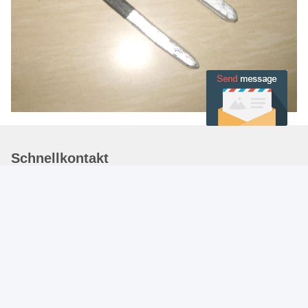
Schnellkontakt
Adresse
29# GEBÄUDE ZHONGMEI ZIWEI GARTEN,
SHIJIAZHUANG, HEBEI, CHINA. 05000
Tel.
86-311-66509363
E-Mail-Adresse