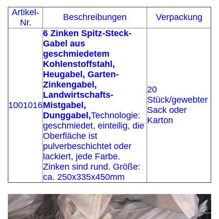
Artikel-
Beschreibungen
Verpackung
Nr.
6 Zinken Spitz-Steck-
Gabel aus
geschmiedetem
Kohlenstoffstahl,
Heugabel, Garten-
Zinkengabel,
20
Landwirtschafts-
Stück/gewebter
1001016
Mistgabel,
Sack oder
Dunggabel,
Technologie:
Karton
geschmiedet, einteilig, die
Oberfläche ist
pulverbeschichtet oder
lackiert, jede Farbe.
Zinken sind rund. Größe:
ca. 250x335x450mm