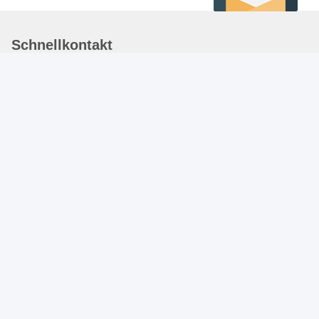
Schnellkontakt
Adresse
29# GEBÄUDE ZHONGMEI ZIWEI GARTEN,
SHIJIAZHUANG, HEBEI, CHINA. 05000
Tel.
86-311-66509363
E-Mail-Adresse
peggy@yingxinglobal.com
Datenschutzrichtlinie
|
Sitemap
| China gut Qualität Elektrische
Zaunsperren im Paddock Lieferant. Urheberrecht © 2024-2026
HEBEI YINGXIN IMPORT&EXPORT CO.,LTD - Alle. Alle Rechte